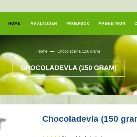
HOME
MAALTIJDEN
PROEFBOX
MAGNETRON
—›
Home
Chocoladevla (150 gram)
CHOCOLADEVLA (150 GRAM)
Chocoladevla (150 gra