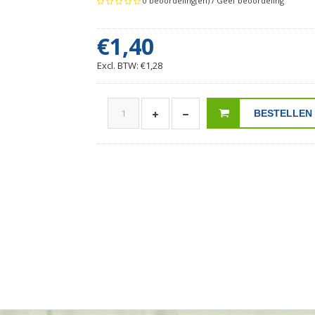
0 beoordeling(en)
/
Geef beoordeling
€1,40
Excl. BTW: €1,28
BESTELLEN