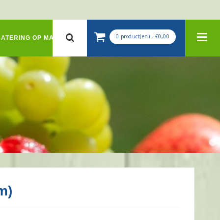
0 product(en) - €0,00
CATERING OP MAAT
m)