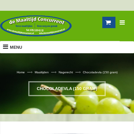
MENU
—›
—›
—›
Home
Maaltijden
Nagerecht
Chocoladevla (150 gram)
CHOCOLADEVLA (150 GRAM)